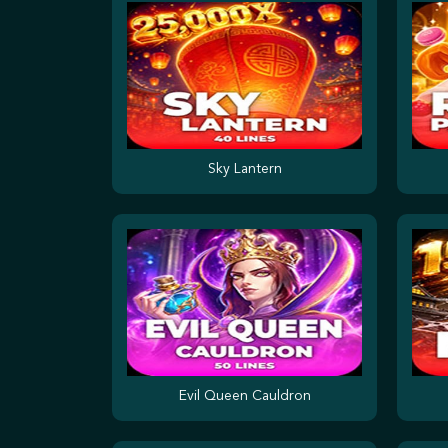
Sky Lantern
Evil Queen Cauldron