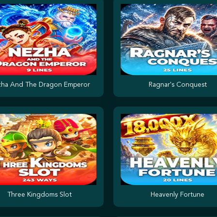
ha And The Dragon Emperor
Ragnar's Conquest
Three Kingdoms Slot
Heavenly Fortune