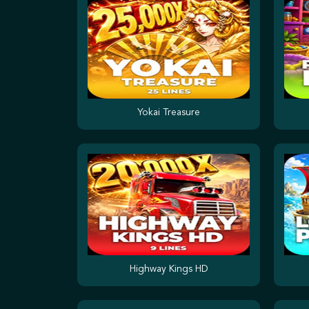
Yokai Treasure
Highway Kings HD