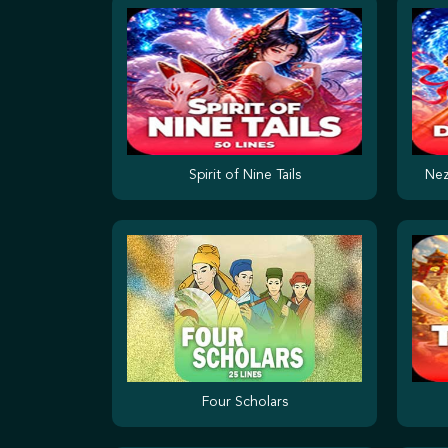
Spirit of Nine Tails
Nez
Four Scholars