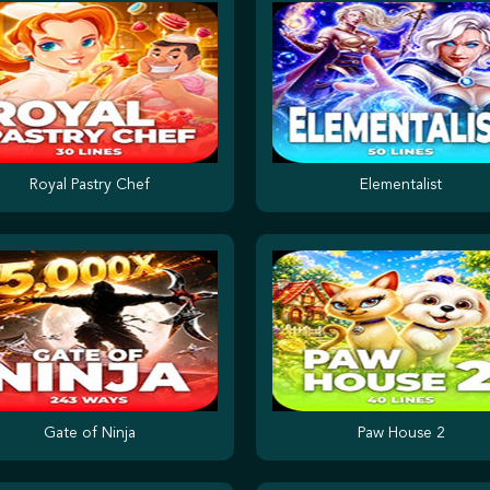
Royal Pastry Chef
Elementalist
Gate of Ninja
Paw House 2