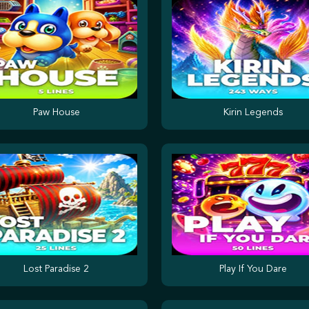
Paw House
Kirin Legends
Lost Paradise 2
Play If You Dare