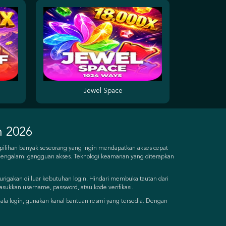
Jewel Space
n 2026
di pilihan banyak seseorang yang ingin mendapatkan akses cepat
r mengalami gangguan akses. Teknologi keamanan yang diterapkan
igakan di luar kebutuhan login. Hindari membuka tautan dari
sukkan username, password, atau kode verifikasi.
la login, gunakan kanal bantuan resmi yang tersedia. Dengan