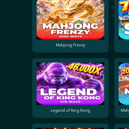
Mahjong Frenzy
Legend of King Kong
Mahj