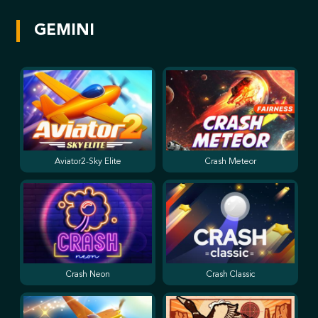
GEMINI
Aviator2-Sky Elite
Crash Meteor
Crash Neon
Crash Classic