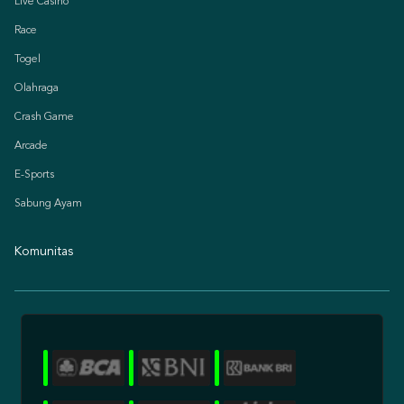
Live Casino
Race
Togel
Olahraga
Crash Game
Arcade
E-Sports
Sabung Ayam
Komunitas