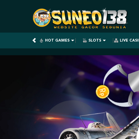
HOT GAMES
SLOTS
LIVE CAS