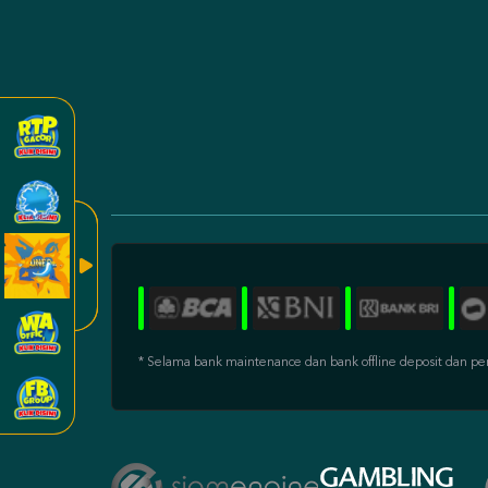
* Selama bank maintenance dan bank offline deposit dan pen