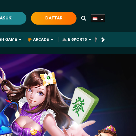
ASUK
DAFTAR
SH GAME
ARCADE
E-SPORTS
SABUNG AYAM