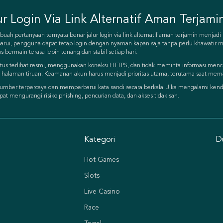
 Login Via Link Alternatif Aman Terjami
buah pertanyaan ternyata benar jalur login via link alternatif aman terjamin menja
erbarui, pengguna dapat tetap login dengan nyaman kapan saja tanpa perlu khawati
bermain terasa lebih tenang dan stabil setiap hari.
s terlihat resmi, menggunakan koneksi HTTPS, dan tidak meminta informasi mencur
 halaman tiruan. Keamanan akun harus menjadi prioritas utama, terutama saat mema
mber terpercaya dan memperbarui kata sandi secara berkala. Jika mengalami kenda
t mengurangi risiko phishing, pencurian data, dan akses tidak sah.
Kategori
D
Hot Games
Slots
Live Casino
Race