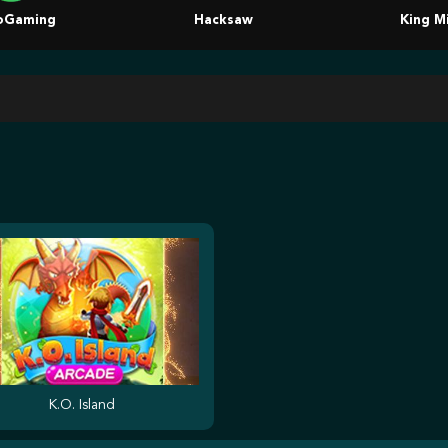
oGaming
Hacksaw
King M
K.O. Island