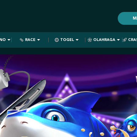
M
INO
RACE
TOGEL
OLAHRAGA
CRA