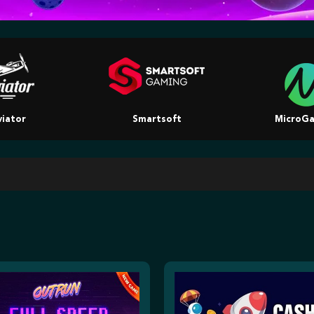
viator
Smartsoft
MicroG