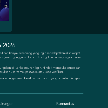
n 2026
di pilihan banyak seseorang yang ingin mendapatkan akses cepat
r mengalami gangguan akses. Teknologi keamanan yang diterapkan
igakan di luar kebutuhan login. Hindari membuka tautan dari
sukkan username, password, atau kode verifikasi.
la login, gunakan kanal bantuan resmi yang tersedia. Dengan
ukungan
Komunitas