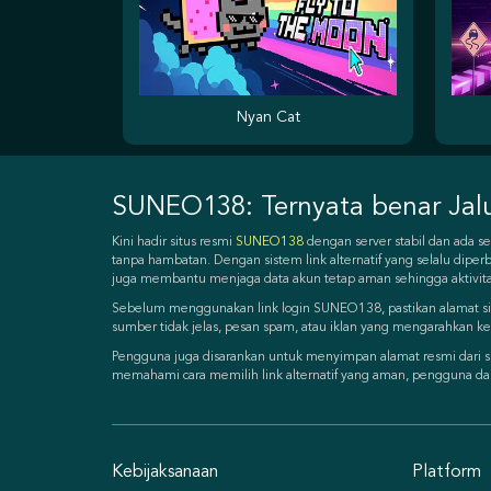
Nyan Cat
SUNEO138: Ternyata benar Jalur
Kini hadir situs resmi
SUNEO138
dengan server stabil dan ada se
tanpa hambatan. Dengan sistem link alternatif yang selalu dip
juga membantu menjaga data akun tetap aman sehingga aktivitas 
Sebelum menggunakan link login SUNEO138, pastikan alamat situ
sumber tidak jelas, pesan spam, atau iklan yang mengarahkan ke
Pengguna juga disarankan untuk menyimpan alamat resmi dari su
memahami cara memilih link alternatif yang aman, pengguna dapa
Kebijaksanaan
Platform