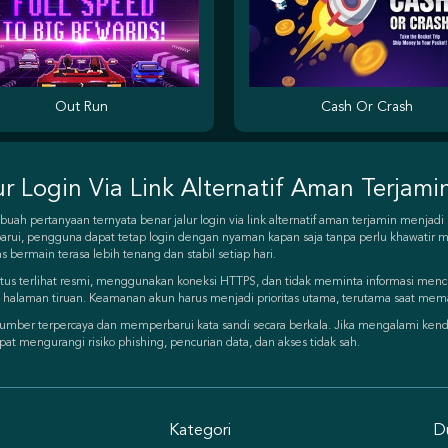
Out Run
Cash Or Crash
 Login Via Link Alternatif Aman Terjami
buah pertanyaan ternyata benar jalur login via link alternatif aman terjamin menja
erbarui, pengguna dapat tetap login dengan nyaman kapan saja tanpa perlu khawati
bermain terasa lebih tenang dan stabil setiap hari.
s terlihat resmi, menggunakan koneksi HTTPS, dan tidak meminta informasi mencur
 halaman tiruan. Keamanan akun harus menjadi prioritas utama, terutama saat mema
mber terpercaya dan memperbarui kata sandi secara berkala. Jika mengalami kenda
t mengurangi risiko phishing, pencurian data, dan akses tidak sah.
Kategori
D