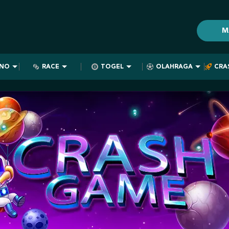
M
INO
RACE
TOGEL
OLAHRAGA
CRA