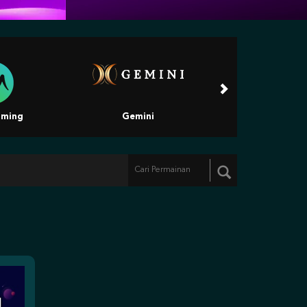
aming
Gemini
InOut