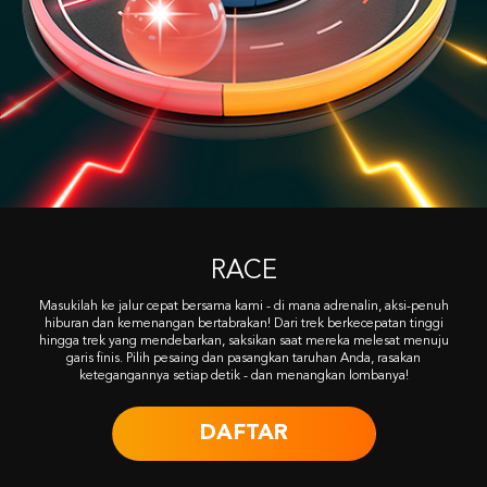
RACE
Masukilah ke jalur cepat bersama kami - di mana adrenalin, aksi-penuh
hiburan dan kemenangan bertabrakan! Dari trek berkecepatan tinggi
hingga trek yang mendebarkan, saksikan saat mereka melesat menuju
garis finis. Pilih pesaing dan pasangkan taruhan Anda, rasakan
ketegangannya setiap detik - dan menangkan lombanya!
DAFTAR