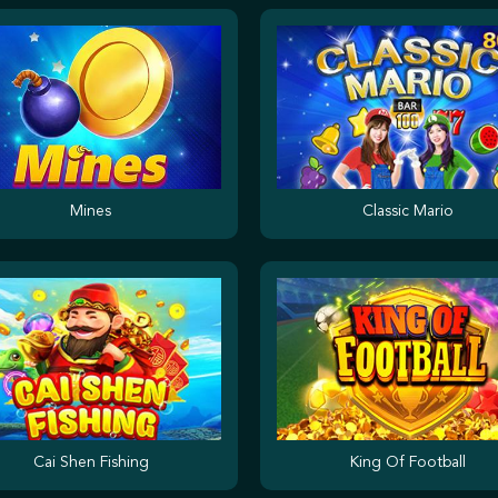
Mines
Classic Mario
Cai Shen Fishing
King Of Football