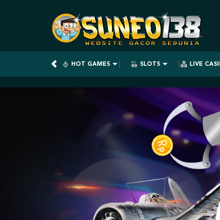
HOT GAMES
SLOTS
LIVE CAS