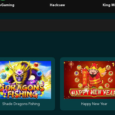
oGaming
Hacksaw
King M
Shade Dragons Fishing
Happy New Year