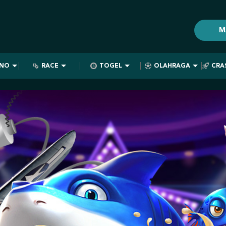
M
INO
RACE
TOGEL
OLAHRAGA
CRA