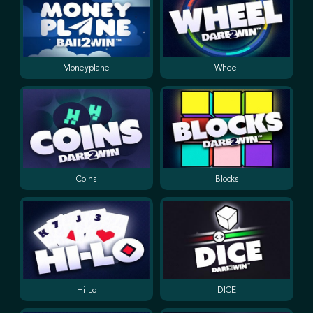
Moneyplane
Wheel
Coins
Blocks
Hi-Lo
DICE