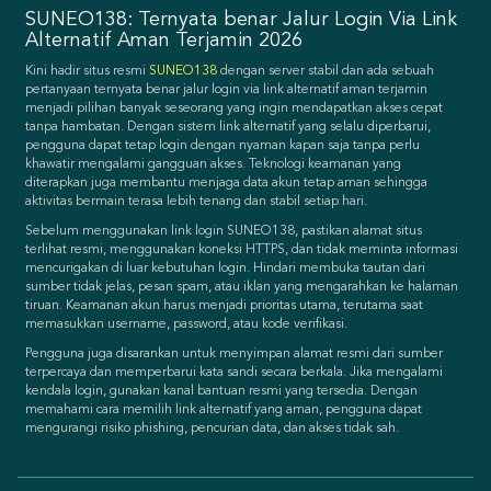
SUNEO138: Ternyata benar Jalur Login Via Link
Alternatif Aman Terjamin 2026
Kini hadir situs resmi
SUNEO138
dengan server stabil dan ada sebuah
pertanyaan ternyata benar jalur login via link alternatif aman terjamin
menjadi pilihan banyak seseorang yang ingin mendapatkan akses cepat
tanpa hambatan. Dengan sistem link alternatif yang selalu diperbarui,
pengguna dapat tetap login dengan nyaman kapan saja tanpa perlu
khawatir mengalami gangguan akses. Teknologi keamanan yang
diterapkan juga membantu menjaga data akun tetap aman sehingga
aktivitas bermain terasa lebih tenang dan stabil setiap hari.
Sebelum menggunakan link login SUNEO138, pastikan alamat situs
terlihat resmi, menggunakan koneksi HTTPS, dan tidak meminta informasi
mencurigakan di luar kebutuhan login. Hindari membuka tautan dari
sumber tidak jelas, pesan spam, atau iklan yang mengarahkan ke halaman
tiruan. Keamanan akun harus menjadi prioritas utama, terutama saat
memasukkan username, password, atau kode verifikasi.
Pengguna juga disarankan untuk menyimpan alamat resmi dari sumber
terpercaya dan memperbarui kata sandi secara berkala. Jika mengalami
kendala login, gunakan kanal bantuan resmi yang tersedia. Dengan
memahami cara memilih link alternatif yang aman, pengguna dapat
mengurangi risiko phishing, pencurian data, dan akses tidak sah.