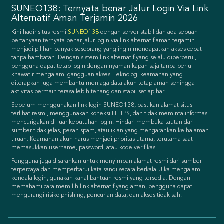
SUNEO138: Ternyata benar Jalur Login Via Link
Alternatif Aman Terjamin 2026
Kini hadir situs resmi
SUNEO138
dengan server stabil dan ada sebuah
pertanyaan ternyata benar jalur login via link alternatif aman terjamin
menjadi pilihan banyak seseorang yang ingin mendapatkan akses cepat
tanpa hambatan. Dengan sistem link alternatif yang selalu diperbarui,
pengguna dapat tetap login dengan nyaman kapan saja tanpa perlu
khawatir mengalami gangguan akses. Teknologi keamanan yang
diterapkan juga membantu menjaga data akun tetap aman sehingga
aktivitas bermain terasa lebih tenang dan stabil setiap hari.
Sebelum menggunakan link login SUNEO138, pastikan alamat situs
terlihat resmi, menggunakan koneksi HTTPS, dan tidak meminta informasi
mencurigakan di luar kebutuhan login. Hindari membuka tautan dari
sumber tidak jelas, pesan spam, atau iklan yang mengarahkan ke halaman
tiruan. Keamanan akun harus menjadi prioritas utama, terutama saat
memasukkan username, password, atau kode verifikasi.
Pengguna juga disarankan untuk menyimpan alamat resmi dari sumber
terpercaya dan memperbarui kata sandi secara berkala. Jika mengalami
kendala login, gunakan kanal bantuan resmi yang tersedia. Dengan
memahami cara memilih link alternatif yang aman, pengguna dapat
mengurangi risiko phishing, pencurian data, dan akses tidak sah.