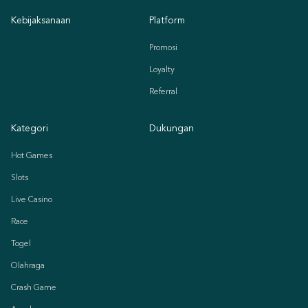
Kebijaksanaan
Platform
Promosi
Loyalty
Referral
Kategori
Dukungan
Hot Games
Slots
Live Casino
Race
Togel
Olahraga
Crash Game