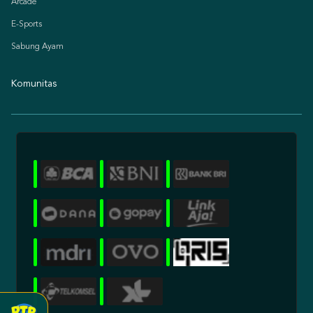
Arcade
E-Sports
Sabung Ayam
Komunitas