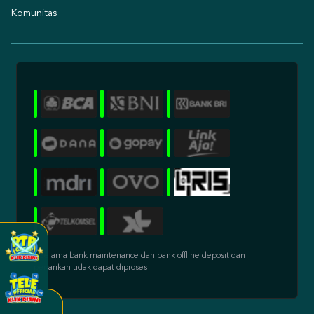
Komunitas
* Selama bank maintenance dan bank offline deposit dan
penarikan tidak dapat diproses