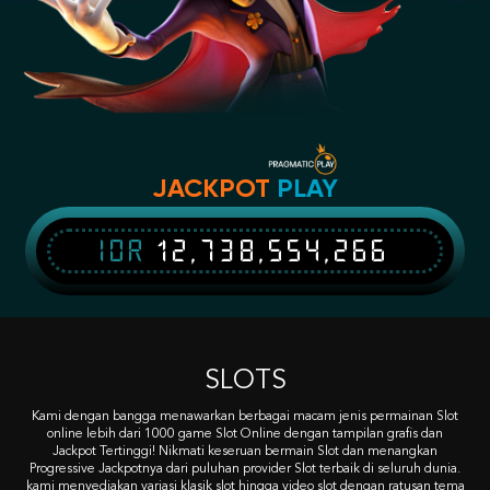
JACKPOT
PLAY
IDR
12,738,554,266
SLOTS
Kami dengan bangga menawarkan berbagai macam jenis permainan Slot
online lebih dari 1000 game Slot Online dengan tampilan grafis dan
Jackpot Tertinggi! Nikmati keseruan bermain Slot dan menangkan
Progressive Jackpotnya dari puluhan provider Slot terbaik di seluruh dunia.
kami menyediakan variasi klasik slot hingga video slot dengan ratusan tema