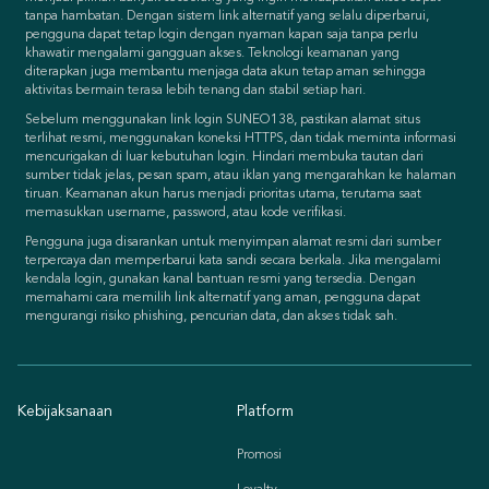
tanpa hambatan. Dengan sistem link alternatif yang selalu diperbarui,
pengguna dapat tetap login dengan nyaman kapan saja tanpa perlu
khawatir mengalami gangguan akses. Teknologi keamanan yang
diterapkan juga membantu menjaga data akun tetap aman sehingga
aktivitas bermain terasa lebih tenang dan stabil setiap hari.
Sebelum menggunakan link login SUNEO138, pastikan alamat situs
terlihat resmi, menggunakan koneksi HTTPS, dan tidak meminta informasi
mencurigakan di luar kebutuhan login. Hindari membuka tautan dari
sumber tidak jelas, pesan spam, atau iklan yang mengarahkan ke halaman
tiruan. Keamanan akun harus menjadi prioritas utama, terutama saat
memasukkan username, password, atau kode verifikasi.
Pengguna juga disarankan untuk menyimpan alamat resmi dari sumber
terpercaya dan memperbarui kata sandi secara berkala. Jika mengalami
kendala login, gunakan kanal bantuan resmi yang tersedia. Dengan
memahami cara memilih link alternatif yang aman, pengguna dapat
mengurangi risiko phishing, pencurian data, dan akses tidak sah.
Kebijaksanaan
Platform
Promosi